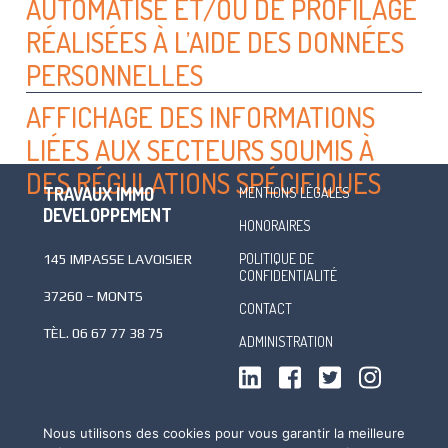
AUTOMATISÉ ET/OU DE PROFILAGE
RÉALISÉES À L’AIDE DES DONNÉES
PERSONNELLES
AFFICHAGE DES INFORMATIONS
LIÉES AUX SECTEURS SOUMIS À
DES RÉGULATIONS SPÉCIFIQUES
TRAVAUX IMMO
MENTIONS LÉGALES
DEVELOPPEMENT
HONORAIRES
POLITIQUE DE
145 IMPASSE LAVOISIER
CONFIDENTIALITÉ
37260 – MONTS
CONTACT
TÈL.
06 67 77 38 75
ADMINISTRATION
Nous utilisons des cookies pour vous garantir la meilleure
REVENIR EN HAUT