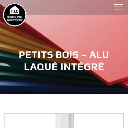
Aller
au
contenu
(Pressez
Entrée)
PETITS BOIS – ALU
LAQUÉ INTÉGRÉ