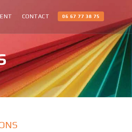
MENT
CONTACT
06 67 77 38 75
S
IONS