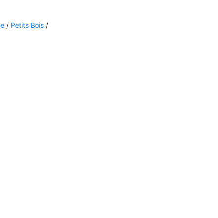
ée
/
Petits Bois
/