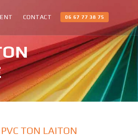
MENT
CONTACT
06 67 77 38 75
 TON
É
– PVC TON LAITON